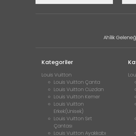
Ahîlik Geleneğ
Kategoriler
Ka
Louis Vuitton
Lou
Louis Vuitton Çanta
Louis Vuitton Cüzdan
Louis Vuitton Kemer
Louis Vuitton
Erkek(Unisek)
Louis Vuitton Sırt
Çantası
Louis Vuitton Ayakkabı