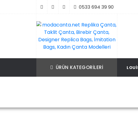
İçeriği
0533 694 39 90
Geç
modacanta.net Replika Çanta, Taklit Çan
Replika Çanta, Birebir Çanta, Taklit Çan
Birebir Çanta, Designer Replica Bags, İmit
Replica Bags, İmitation Bags
ÜRÜN KATEGORILERI
LOUI
Bags, Kadın Çanta Modelleri
Ana Sayfa
Prada
Prada Çanta