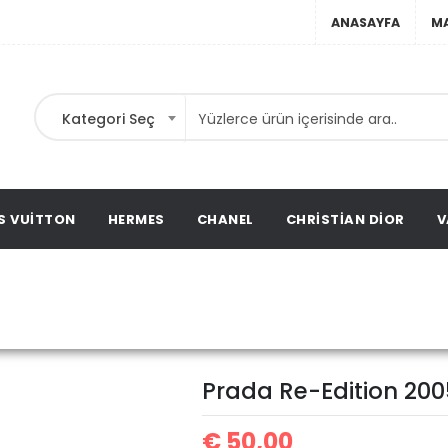
ANASAYFA
M
Kategori Seç
ta,
ta,
ation
S VUITTON
HERMES
CHANEL
CHRISTIAN DIOR
V
Prada Re-Edition 2005 nyl
Prada Re-Edition 200
€
50,00