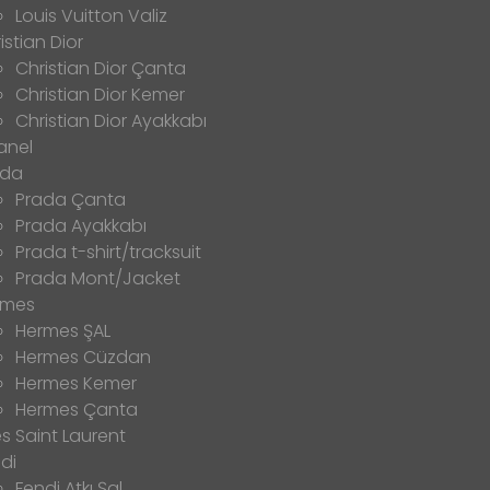
Louis Vuitton Valiz
istian Dior
Christian Dior Çanta
Christian Dior Kemer
Christian Dior Ayakkabı
anel
ada
Prada Çanta
Prada Ayakkabı
Prada t-shirt/tracksuit
Prada Mont/Jacket
rmes
Hermes ŞAL
Hermes Cüzdan
Hermes Kemer
Hermes Çanta
s Saint Laurent
di
Fendi Atkı Şal