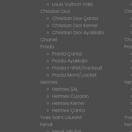
Louis Vuitton Valiz
Christian Dior
Chr
Christian Dior Çanta
Christian Dior Kemer
Christian Dior Ayakkabı
Chanel
Ch
Prada
Pr
Prada Çanta
Prada Ayakkabı
Prada t-shirt/tracksuit
Prada Mont/Jacket
Hermes
He
Hermes ŞAL
Hermes Cüzdan
Hermes Kemer
Hermes Çanta
Yves Saint Laurent
Yve
Fendi
Fen
Fendi Atkı Şal