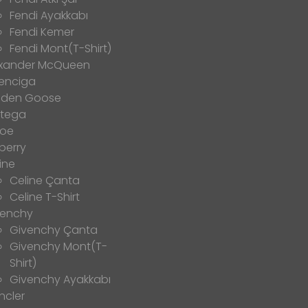
Fendi Ayakkabı
Fendi Kemer
Fendi Mont(T-Shirt)
exander McQueen
enciga
lden Goose
ttega
loe
berry
ine
Celine Çanta
Celine T-Shirt
venchy
Givenchy Çanta
Givenchy Mont(T-
Shirt)
Givenchy Ayakkabı
ncler