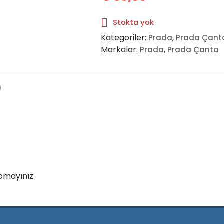
Stokta yok
Kategoriler:
,
Prada
Prada Çant
Markalar:
,
Prada
Prada Çanta
)
pmayınız.