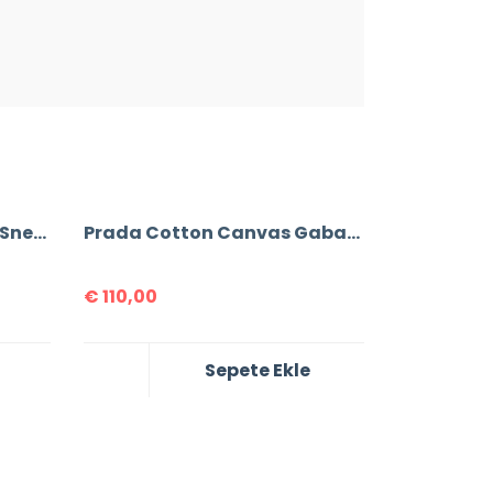
Prada Wheel Gabardine Sneakers
Prada Cotton Canvas Gabardine Sneakers
€
110,00
Sepete Ekle