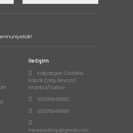
Memnuniyetidir!
İletişim
Kalpakçılar Caddesi,
Kapalı Çarşı, Beyazıt/
ir!
İstanbul/Türkiye
05336943990
at
05336943990
herwearshop@gmail.com