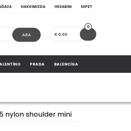
AĞAZA
HAKKIMIZDA
HESABIM
SEPET
0
€ 0,00
ARA
ALENTINO
PRADA
BALENCIGA
on shoulder mini
5 nylon shoulder mini