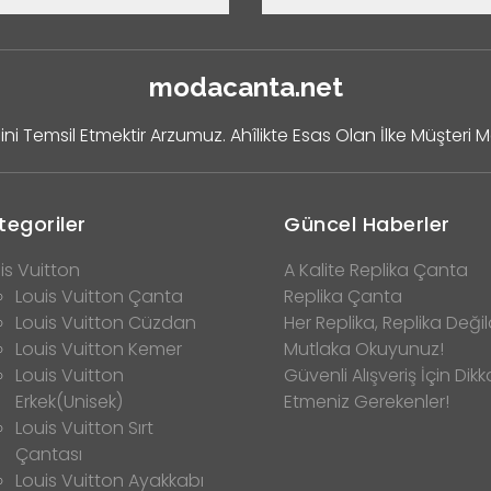
modacanta.net
ini Temsil Etmektir Arzumuz. Ahîlikte Esas Olan İlke Müşteri 
tegoriler
Güncel Haberler
is Vuitton
A Kalite Replika Çanta
Louis Vuitton Çanta
Replika Çanta
Louis Vuitton Cüzdan
Her Replika, Replika Değild
Louis Vuitton Kemer
Mutlaka Okuyunuz!
Louis Vuitton
Güvenli Alışveriş İçin Dikk
Erkek(Unisek)
Etmeniz Gerekenler!
Louis Vuitton Sırt
Çantası
Louis Vuitton Ayakkabı