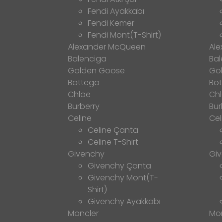
Fendi Ayakkabı
Fendi Kemer
Fendi Mont(T-Shirt)
Alexander McQueen
Al
Balenciga
Bal
Golden Goose
Go
Bottega
Bo
Chloe
Ch
Burberry
Bur
Celine
Cel
Celine Çanta
Celine T-Shirt
Givenchy
Gi
Givenchy Çanta
Givenchy Mont(T-
Shirt)
Givenchy Ayakkabı
Moncler
Mo