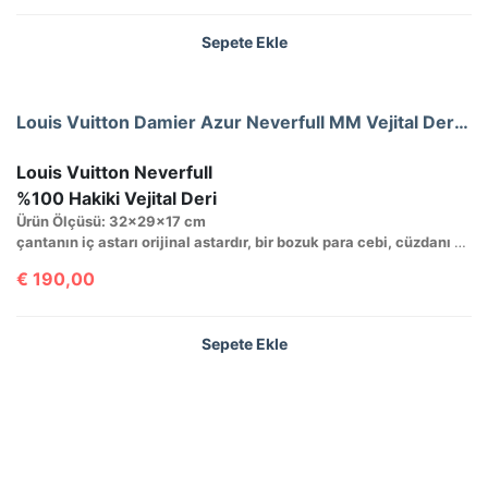
Sepete Ekle
Louis Vuitton Damier Azur Neverfull MM Vejital Deri Orta Boy
Louis Vuitton Neverfull
%100 Hakiki Vejital Deri
Ürün Ölçüsü: 32x29x17 cm
çantanın iç astarı orijinal astardır, bir bozuk para cebi, cüzdanı ve seri numarası mevcuttur.
€
190,00
Sepete Ekle