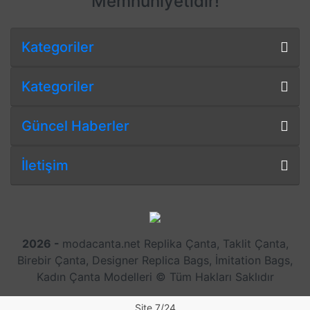
Memnuniyetidir!
Kategoriler
Kategoriler
Güncel Haberler
İletişim
2026 -
modacanta.net Replika Çanta, Taklit Çanta,
Birebir Çanta, Designer Replica Bags, İmitation Bags,
Kadın Çanta Modelleri © Tüm Hakları Saklıdır
Site 7/24