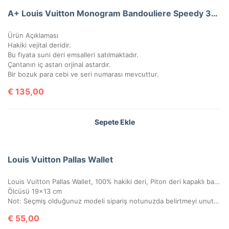
A+ Louis Vuitton Monogram Bandouliere Speedy 30’Luk Vejital Deri (LV33)
Ürün Açıklaması
Hakiki vejital deridir.
Bu fiyata suni deri emsalleri satılmaktadır.
Çantanın iç astarı orjinal astardır.
Bir bozuk para cebi ve seri numarası mevcuttur.
€
135,00
Sepete Ekle
Louis Vuitton Pallas Wallet
Louis Vuitton Pallas Wallet, 100% hakiki deri, Piton deri kapaklı bayan cüzdan. Portatif zinciri sayesinde gece çantası clutch olarak veya cüzdan olarak kullanılabilir. Seri numaralı, kutulu, toz torbalı, sertifikalı.
Ölcüsü 19×13 cm
Not: Seçmiş olduğunuz modeli sipariş notunuzda belirtmeyi unutmayınız!
€
55,00