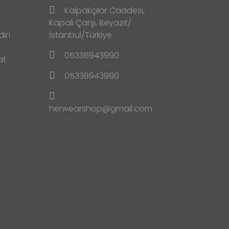
Kalpakçılar Caddesi,
Kapalı Çarşı, Beyazıt/
ir!
İstanbul/Türkiye
05336943990
at
05336943990
herwearshop@gmail.com