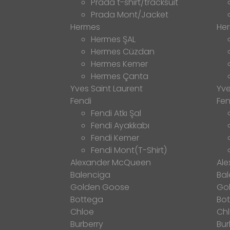
Prada t-shirt/tracksuit
Prada Mont/Jacket
Hermes
He
Hermes ŞAL
Hermes Cüzdan
Hermes Kemer
Hermes Çanta
Yves Saint Laurent
Yve
Fendi
Fen
Fendi Atkı Şal
Fendi Ayakkabı
Fendi Kemer
Fendi Mont(T-Shirt)
Alexander McQueen
Al
Balenciga
Bal
Golden Goose
Go
Bottega
Bo
Chloe
Ch
Burberry
Bur