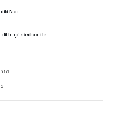
kiki Deri
birlikte gönderilecektir.
anta
ta