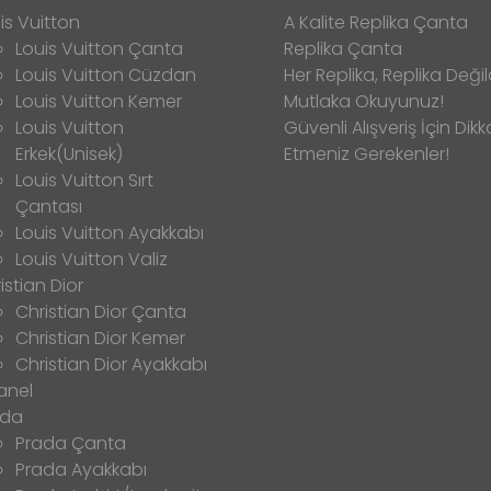
is Vuitton
A Kalite Replika Çanta
Louis Vuitton Çanta
Replika Çanta
Louis Vuitton Cüzdan
Her Replika, Replika Değild
Louis Vuitton Kemer
Mutlaka Okuyunuz!
Louis Vuitton
Güvenli Alışveriş İçin Dikk
Erkek(Unisek)
Etmeniz Gerekenler!
Louis Vuitton Sırt
Çantası
Louis Vuitton Ayakkabı
Louis Vuitton Valiz
istian Dior
Christian Dior Çanta
Christian Dior Kemer
Christian Dior Ayakkabı
anel
ada
Prada Çanta
Prada Ayakkabı