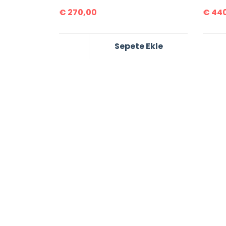
€
270,00
€
440
Sepete Ekle