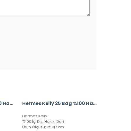
Hermes Kelly 25 Bag %100 Hakiki Deri Lacivert
Hermes Kelly 25 Bag %100 Hakiki Deri Taba
Hermes Kelly
%100 İçi Dışı Hakiki Deri
Ürün Ölçüsü: 25×17 cm