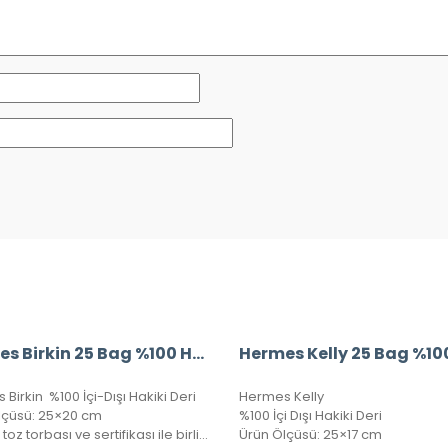
Hermes Birkin 25 Bag %100 Hakiki Deri
Birkin %100 İçi-Dışı Hakiki Deri
Hermes Kelly
lçüsü: 25×20 cm
%100 İçi Dışı Hakiki Deri
Kutusu, toz torbası ve sertifikası ile birlikte gönderilecektir.
Ürün Ölçüsü: 25×17 cm