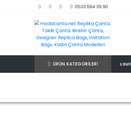
İçeriği
0533 694 39 90
Geç
modacanta.net Replika Çanta, Taklit Çan
Replika Çanta, Birebir Çanta, Taklit Çan
Birebir Çanta, Designer Replica Bags, İmit
Replica Bags, İmitation Bags
ÜRÜN KATEGORILERI
LOUI
Bags, Kadın Çanta Modelleri
Ana Sayfa
Hermes
Herme