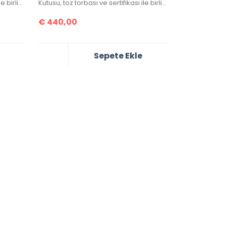
Kutusu, toz torbası ve sertifikası ile birlikte gönderilecektir.
Kutusu, toz torbası ve sertifikası ile birlikte gönderilecektir.
€
440,00
Sepete Ekle