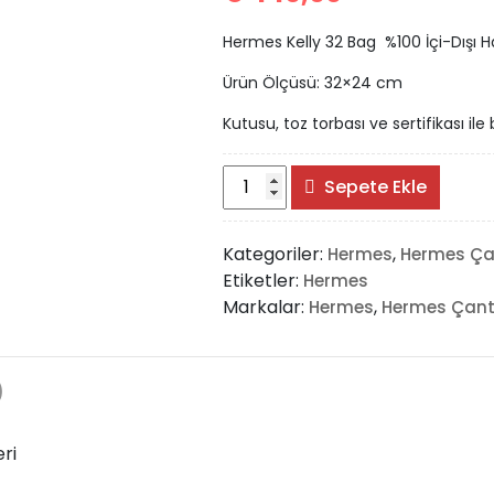
Hermes Kelly 32 Bag %100 İçi-Dışı Ha
Ürün Ölçüsü: 32×24 cm
Kutusu, toz torbası ve sertifikası ile 
Hermes
Sepete Ekle
Kelly
32
Kategoriler:
,
Hermes
Hermes Ç
Bag
Etiketler:
Hermes
%100
Markalar:
,
Hermes
Hermes Çan
Hakiki
Deri
adet
)
ri