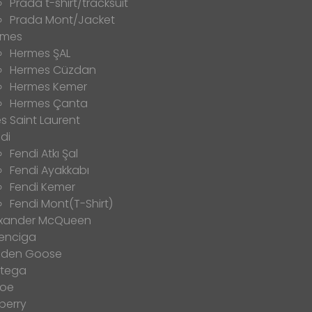
Prada t-shirt/tracksuit
Prada Mont/Jacket
rmes
Hermes ŞAL
Hermes Cüzdan
Hermes Kemer
Hermes Çanta
s Saint Laurent
di
Fendi Atkı Şal
Fendi Ayakkabı
Fendi Kemer
Fendi Mont(T-Shirt)
exander McQueen
enciga
lden Goose
ttega
loe
berry