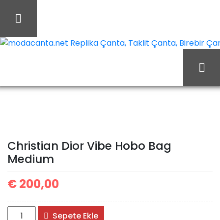
İçeriği
Geç
modacanta.net Replika Çanta, Taklit Çanta, Birebir Çanta
Ana Sayfa
Christian Dior
Christian Dior Çanta
Christian Dior Vibe Hobo
Christian Dior Vibe Hobo Bag
Bag Medium
Medium
€
200,00
Christian
Sepete Ekle