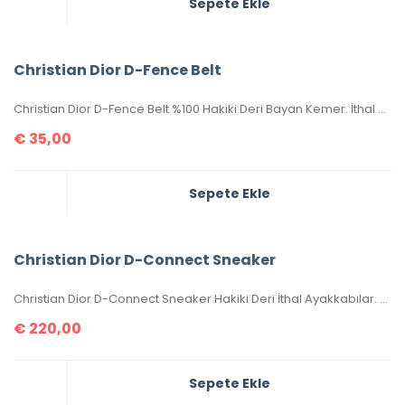
Sepete Ekle
Christian Dior D-Fence Belt
Christian Dior D-Fence Belt %100 Hakiki Deri Bayan Kemer. İthal aksesuarlı, seri numaralıdır. 100-105-110-115-120-125 cm ölçüler mevcuttur. Genişliği 3 cm dir. Kutulu, sertifikalıdır.
€
35,00
Sepete Ekle
Christian Dior D-Connect Sneaker
Christian Dior D-Connect Sneaker Hakiki Deri İthal Ayakkabılar. Orijinaliyle birebir aynıdır. 36-37-38-39-40 numaralar mevcuttur. Standart kalıptır. Kutulu, toz torbalı, sertifikalıdır.
€
220,00
Sepete Ekle