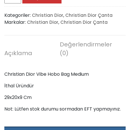
Dior
Vibe
Kategoriler:
,
Christian Dior
Christian Dior Çanta
Hobo
Markalar:
,
Christian Dior
Christian Dior Çanta
Bag
Medium
adet
Değerlendirmeler
Açıklama
(0)
Christian Dior Vibe Hobo Bag Medium
İthal Üründür
29x20x9 Cm
Not: Lütfen stok durumu sormadan EFT yapmayınız.