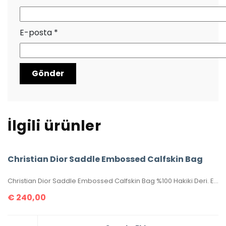
E-posta
*
İlgili ürünler
Christian Dior Saddle Embossed Calfskin Bag
Christian Dior Saddle Embossed Calfskin Bag %100 Hakiki Deri. Elde, kolda veya omuzda taşımaya uygundur. Yüksek kalite, işçilikli, tamamen birebir üründür.Seri numaralıdır.Ebatı 25x20x6 cm dir. Kutulu, toz torbalı, sertifikalıdır.
€
240,00