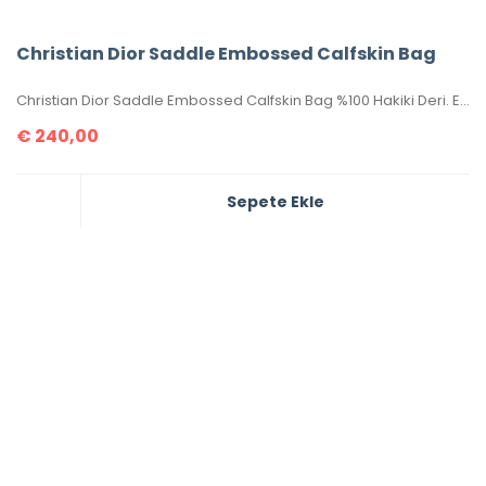
Christian Dior Saddle Embossed Calfskin Bag
Christian Dior Saddle Embossed Calfskin Bag %100 Hakiki Deri. Elde, kolda veya omuzda taşımaya uygundur. Yüksek kalite, işçilikli, tamamen birebir üründür.Seri numaralıdır.Ebatı 25x20x6 cm dir. Kutulu, toz torbalı, sertifikalıdır.
€
240,00
Sepete Ekle