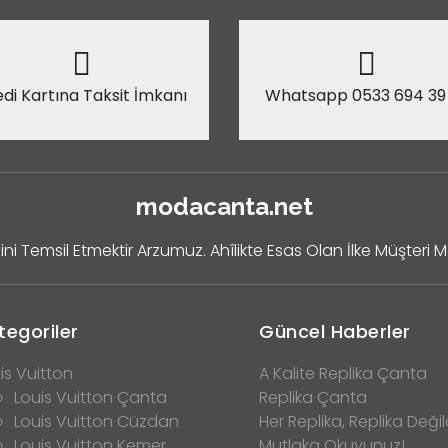
di Kartına Taksit İmkanı
Whatsapp 0533 694 39
modacanta.net
ini Temsil Etmektir Arzumuz. Ahîlikte Esas Olan İlke Müşteri 
tegoriler
Güncel Haberler
is Vuitton
A Kalite Replika Çanta
Louis Vuitton Çanta
Replika Çanta
Louis Vuitton Cüzdan
Her Replika, Replika Değild
Louis Vuitton Kemer
Mutlaka Okuyunuz!