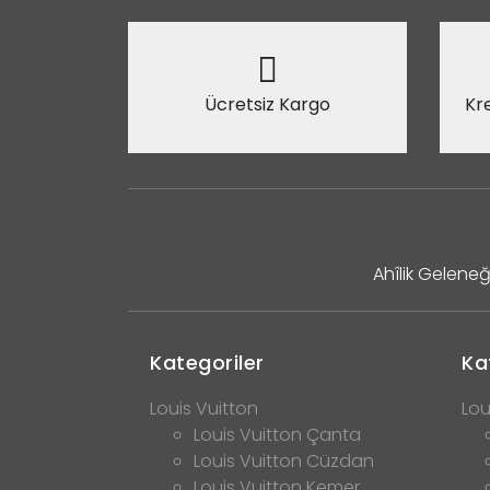
Ücretsiz Kargo
Kre
Ahîlik Geleneğ
Kategoriler
Ka
Louis Vuitton
Lou
Louis Vuitton Çanta
Louis Vuitton Cüzdan
Louis Vuitton Kemer