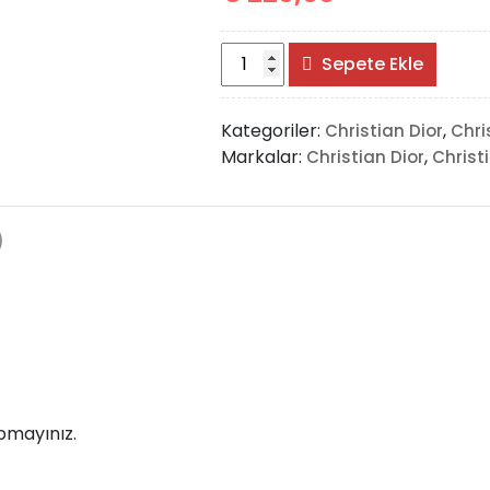
Christian
Sepete Ekle
Dior
Bobby
Kategoriler:
,
Christian Dior
Chri
Rounded
Markalar:
,
Christian Dior
Christ
Bag
Small
adet
)
pmayınız.