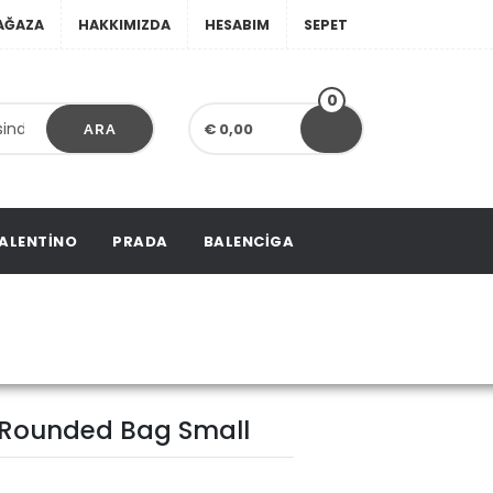
AĞAZA
HAKKIMIZDA
HESABIM
SEPET
0
€ 0,00
ARA
ALENTINO
PRADA
BALENCIGA
 Rounded Bag Small
y Rounded Bag Small