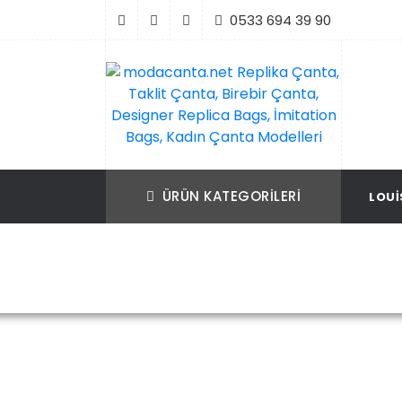
İçeriği
0533 694 39 90
Geç
modacanta.net Replika Çanta, Taklit Çan
Replika Çanta, Birebir Çanta, Taklit Çan
Birebir Çanta, Designer Replica Bags, İmit
Replica Bags, İmitation Bags
ÜRÜN KATEGORILERI
LOUI
Bags, Kadın Çanta Modelleri
Ana Sayfa
Christian Dior
Christian D