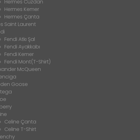
Hermes Cüzdan
Hermes Kemer
Hermes Çanta
s Saint Laurent
di
Fendi Atkı Şal
Fendi Ayakkabı
Fendi Kemer
Fendi Mont(T-Shirt)
exander McQueen
enciga
lden Goose
ttega
loe
berry
ine
Celine Çanta
Celine T-Shirt
venchy