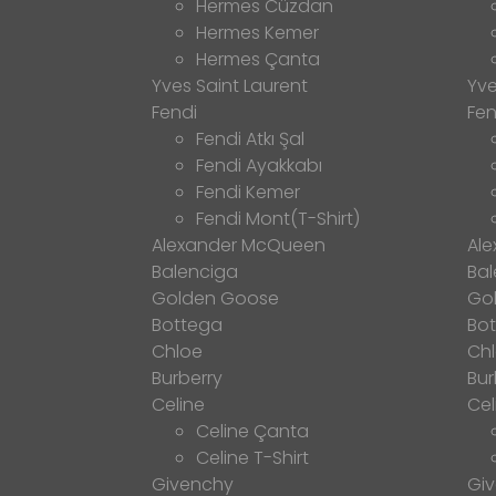
Hermes Cüzdan
Hermes Kemer
Hermes Çanta
Yves Saint Laurent
Yve
Fendi
Fen
Fendi Atkı Şal
Fendi Ayakkabı
Fendi Kemer
Fendi Mont(T-Shirt)
Alexander McQueen
Al
Balenciga
Bal
Golden Goose
Go
Bottega
Bo
Chloe
Ch
Burberry
Bur
Celine
Cel
Celine Çanta
Celine T-Shirt
Givenchy
Gi