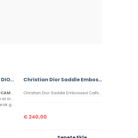
CHRİSTİAN DIOR OBLIQUE DIORCAMP MESSENGER BAG
Christian Dior Saddle Embossed Calfskin Bag
CHRİSTİAN DIOR OBLIQUE DIORCAMP MESSENGER BAG
Christian Dior Saddle Embossed Calfskin Bag %100 Hakiki Deri. Elde, kolda veya omuzda taşımaya uygundur. Yüksek kalite, işçilikli, tamamen birebir üründür.Seri numaralıdır.Ebatı 25x20x6 cm dir. Kutulu, toz torbalı, sertifikalıdır.
Çanta ithaldir. Ürün kumaşı hakiki el örgüsüdür, tamamen birebirdir.
Kutulu, toz torbalı ve sertifikalı olarak gönderilecektir.
€
240,00
Sepete Ekle