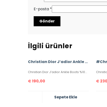
E-posta
*
İlgili ürünler
Christian Dior J’adior Ankle Boots
Christian Dior J’adior Ankle Boots %100 Hakiki Deri Bayan Botlar. 36-37-38-39-40 ölçüler mevcuttur. Kutulu, sertifikalıdır.
€
190,00
€
230
Sepete Ekle