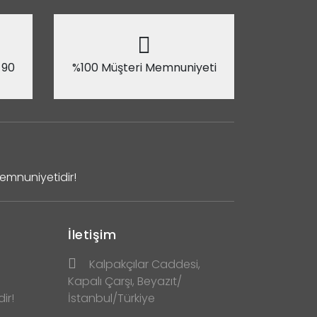
 90
%100 Müşteri Memnuniyeti
Memnuniyetidir!
İletişim
Kalpakçılar Caddesi,
Kapalı Çarşı, Beyazıt/
ir!
İstanbul/Türkiye