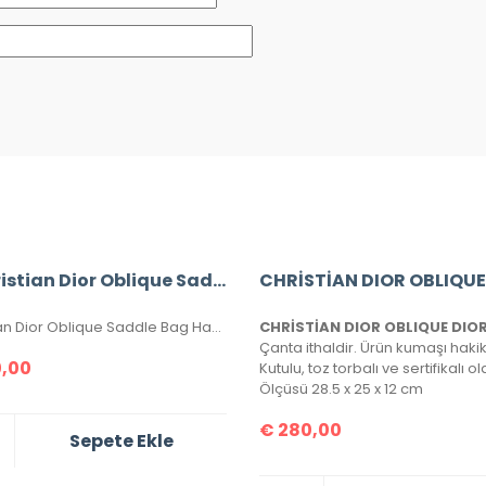
#Christian Dior Oblique Saddle Bag
Christian Dior Oblique Saddle Bag Hakiki Deri. Aksesuarları eskitme, altın rengi, birinci sınıfdır, seri numaralıdır. Elde, kolda, omuzda veya çapraz taşımaya uygundur. Ebatı 25x20x6 cm dir. Kutulu, toz torbalı, sertifikalıdır. Uzun askı ile birlikte takımdır.
,00
Ölçüsü 28.5 x 25 x 12 cm
€
280,00
Sepete Ekle