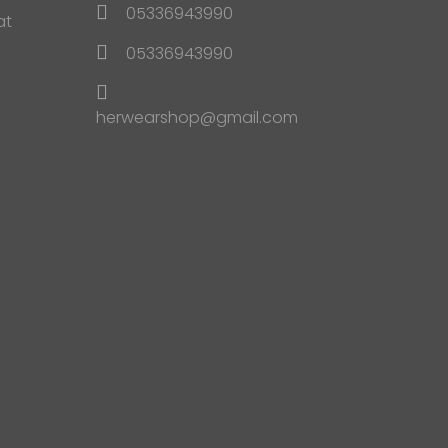
05336943990
at
05336943990
herwearshop@gmail.com