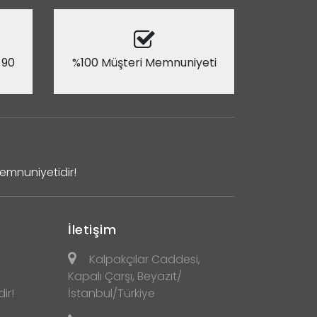
 90
%100 Müşteri Memnuniyeti
Memnuniyetidir!
İletişim
Kalpakçılar Caddesi,
Kapalı Çarşı, Beyazıt/
ir!
İstanbul/Türkiye