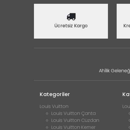
Ücretsiz Kargo
Kre
Ahîlik Geleneğ
Kategoriler
Ka
Louis Vuitton
Lou
Louis Vuitton Çanta
Louis Vuitton Cüzdan
Louis Vuitton Kemer