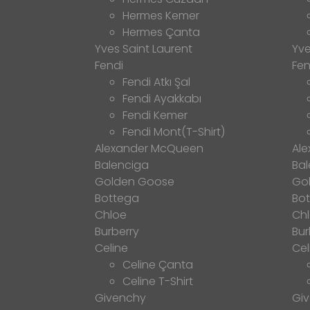
Hermes Kemer
Hermes Çanta
Yves Saint Laurent
Yve
Fendi
Fen
Fendi Atkı Şal
Fendi Ayakkabı
Fendi Kemer
Fendi Mont(T-Shirt)
Alexander McQueen
Al
Balenciga
Bal
Golden Goose
Go
Bottega
Bo
Chloe
Ch
Burberry
Bur
Celine
Cel
Celine Çanta
Celine T-Shirt
Givenchy
Gi