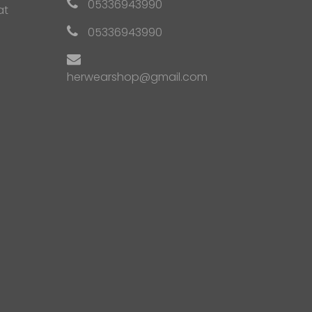
05336943990
at
05336943990
herwearshop@gmail.com