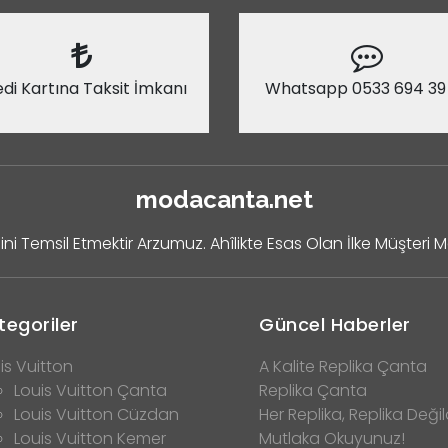
di Kartına Taksit İmkanı
Whatsapp 0533 694 39
modacanta.net
ini Temsil Etmektir Arzumuz. Ahîlikte Esas Olan İlke Müşteri 
tegoriler
Güncel Haberler
is Vuitton
A Kalite Replika Çanta
Louis Vuitton Çanta
Replika Çanta
Louis Vuitton Cüzdan
Her Replika, Replika Değild
Louis Vuitton Kemer
Mutlaka Okuyunuz!