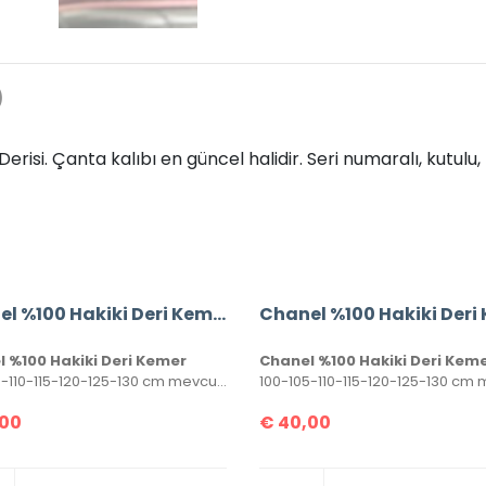
)
isi. Çanta kalıbı en güncel halidir. Seri numaralı, kutulu, to
Chanel %100 Hakiki Deri Kemer
 %100 Hakiki Deri Kemer
Chanel %100 Hakiki Deri Kem
100-105-110-115-120-125-130 cm mevcuttur. Seri numaralı, kutulu ve sertifikalı olarak gönderilecektir.
00
€
40,00