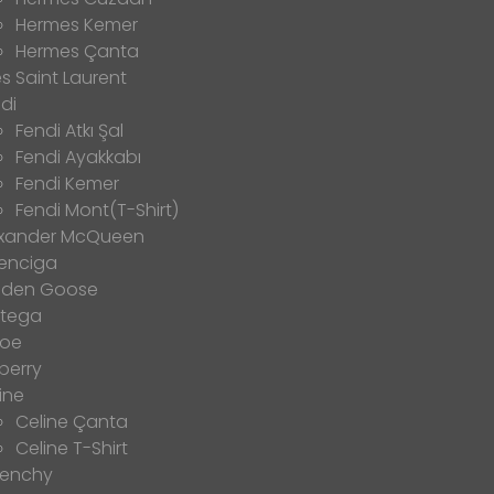
Hermes Kemer
Hermes Çanta
s Saint Laurent
di
Fendi Atkı Şal
Fendi Ayakkabı
Fendi Kemer
Fendi Mont(T-Shirt)
exander McQueen
enciga
lden Goose
ttega
loe
berry
ine
Celine Çanta
Celine T-Shirt
venchy