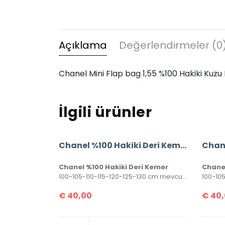
Açıklama
Değerlendirmeler (0
Chanel Mini Flap bag 1,55 %100 Hakiki Kuzu Der
İlgili ürünler
Chanel %100 Hakiki Deri Kemer
Chanel %100 Hakiki Deri Kemer
Chanel
100-105-110-115-120-125-130 cm mevcuttur. Seri numaralı, kutulu ve sertifikalı olarak gönderilecektir.
€
40,00
€
40,