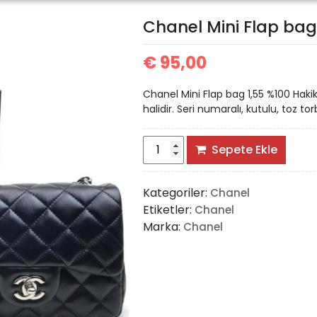
Chanel Mini Flap bag
€
95,00
Chanel Mini Flap bag 1,55 %100 Hakik
halidir. Seri numaralı, kutulu, toz torb
Chanel
Sepete Ekle
Mini
Flap
Kategoriler:
Chanel
bag
Etiketler:
Chanel
1,55
Marka:
Chanel
adet