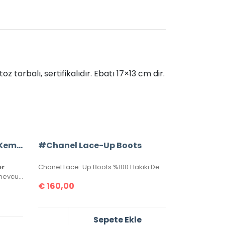
z torbalı, sertifikalıdır. Ebatı 17×13 cm dir.
Chanel %100 Hakiki Deri Kemer
#Chanel Lace-Up Boots
er
Chanel Lace-Up Boots %100 Hakiki Deri Bayan Çizmeler. 36-37-38-39-40 ölçüler mevcuttur. Bot yüksekliği topuk altından itibaren 23cm dir. Topuk yüksekliği 3.5 cm’dir. Aksesuarları yazılıdır. Kutulu, toz torbalı, sertifikalıdır.
100-105-110-115-120-125-130 cm mevcuttur. Seri numaralı, kutulu ve sertifikalı olarak gönderilecektir.
€
160,00
Sepete Ekle