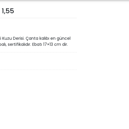
 1,55
i Kuzu Derisi. Çanta kalıbı en güncel
alı, sertifikalıdır. Ebatı 17×13 cm dir.