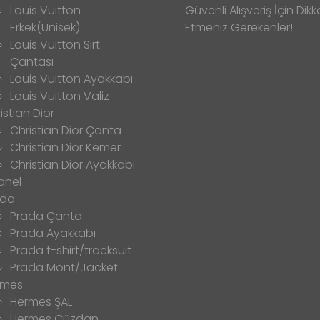
Louis Vuitton
Güvenli Alışveriş İçin Dikk
Erkek(Unisek)
Etmeniz Gerekenler!
Louis Vuitton Sırt
Çantası
Louis Vuitton Ayakkabı
Louis Vuitton Valiz
istian Dior
Christian Dior Çanta
Christian Dior Kemer
Christian Dior Ayakkabı
anel
ada
Prada Çanta
Prada Ayakkabı
Prada t-shirt/tracksuit
Prada Mont/Jacket
rmes
Hermes ŞAL
Hermes Cüzdan