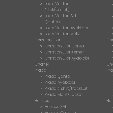
Louis Vuitton
Erkek(Unisek)
Louis Vuitton Sırt
Çantası
Louis Vuitton Ayakkabı
Louis Vuitton Valiz
Christian Dior
Chr
Christian Dior Çanta
Christian Dior Kemer
Christian Dior Ayakkabı
Chanel
Ch
Prada
Pr
Prada Çanta
Prada Ayakkabı
Prada t-shirt/tracksuit
Prada Mont/Jacket
Hermes
He
Hermes ŞAL
Hermes Cüzdan