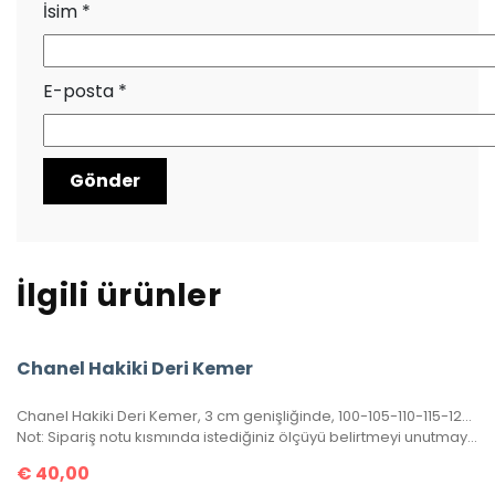
İsim
*
E-posta
*
İlgili ürünler
Chanel Hakiki Deri Kemer
Chanel Hakiki Deri Kemer, 3 cm genişliğinde, 100-105-110-115-120-125-130 cm uzunluğunda. Kutulu, sertifikalı.
Not: Sipariş notu kısmında istediğiniz ölçüyü belirtmeyi unutmayınız.
€
40,00