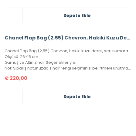
Sepete Ekle
Chanel Flap Bag (2,55) Chevron, Hakiki Kuzu Derisi
Chanel Flap Bag (2,55) Chevron, hakiki kuzu derisi, seri numaralı, kutulu, toz torbalı, sertifikalı.
Ölçüsü: 26×15 cm.
Gümüş ve Altın Zincir Seçenekleriyle.
Not: Sipariş notunuzda zincir rengi seçiminizi belirtmeyi unutmayınız!
€
220,00
Sepete Ekle