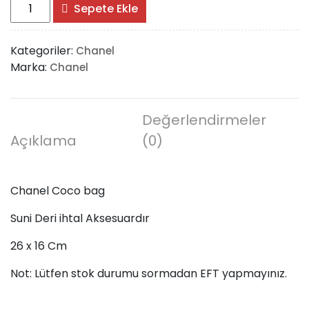
Chanel
Sepete Ekle
Coco
bag
Kategoriler:
Chanel
adet
Marka:
Chanel
Değerlendirmeler
Açıklama
(0)
Chanel Coco bag
Suni Deri ihtal Aksesuardır
26 x 16 Cm
Not: Lütfen stok durumu sormadan EFT yapmayınız.