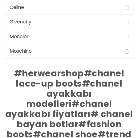
boots#chanel
Celine
Givenchy
Moncler
shoe#trend ayakkabı”
Moschino
olarak etiketlendi
#herwearshop#chanel
lace-up boots#chanel
ayakkabı
modelleri#chanel
ayakkabı fiyatları# chanel
bayan botlar#fashion
boots#chanel shoe#trend