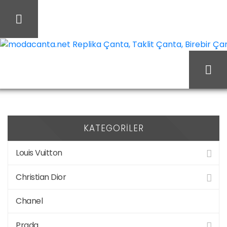
İçeriği
Geç
modacanta.net Replika Çanta, Taklit Çanta, Birebir Çanta
Ürünler
Ana Sayfa
“#herwearshop#chanel
KATEGORILER
Louis Vuitton
lace-up boots#chanel
Christian Dior
Chanel
ayakkabı
Prada