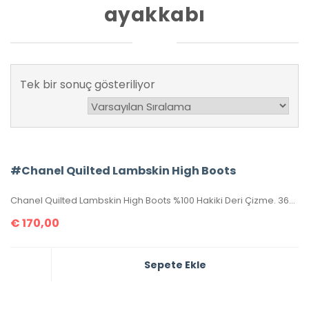
ayakkabı
Tek bir sonuç gösteriliyor
#Chanel Quilted Lambskin High Boots
Chanel Quilted Lambskin High Boots %100 Hakiki Deri Çizme. 36-37-38-39-40-41 numaralar mevcuttur. Topuk yüksekliği 4 cm, topuk dahil yüksekliği 44 cm dir. Kutulu, toz torbalı, sertifikalıdır.
€
170,00
Sepete Ekle