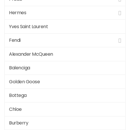
Hermes
modelleri#chanel
Yves Saint Laurent
Fendi
ayakkabı fiyatları#
Alexander McQueen
Balenciga
chanel bayan
Golden Goose
Bottega
botlar#fashion
Chloe
Burberry